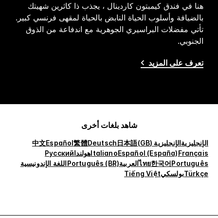
هنا في فندق كيمبتون كاردينال ، يجذب ذا كاثرين شهيتك
بالضيافة وأسلوب الحياة النابض بالحياة لمقهى فرنسي كبير.
تأتي مفضلات البراسيري الجوهرية مع اندفاعة من الذوق
الجنوبي.
تعرف على المزيد
شاهد بلغات أخرى
الإنجليزية
الإنجليزية (GB)
日本語
Deutsch
繁體
Español
中文
Français
Español (España)
Italiano
هولندا
Русский
Português
한국어
ไทย
العربية
Português (BR)
اللغة الإندونيسية
Türkçe
بولسكي
Tiếng Việt