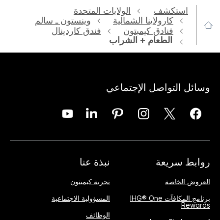
استكشف
الولايات المتحدة
كارولاينا الشمالية
وينستون ـ سالم
فنادق كيمبتون
فندق كاردينال
الطعام + الشراب
وسائل التواصل الإجتماعي
روابط سريعة
نبذة عنا
العروض الخاصة
تجربة كيمبتون
برنامج المكافآت IHG® One
المسؤولية الاجتماعية
Rewards
الوظائف