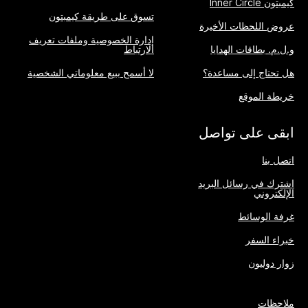
كيمبتون Inner Circle
تسوق على طريقة كيمبتون
عروض اللحظات الأخيرة
إدارة الخصوصية وملفات تعريف
و.ل.م. بطاقات الهدايا
الارتباط
هل تحتاج إلى مساعدة؟
لا أسمح ببيع معلوماتي الشخصية
خريطة الموقع
ابقى على تواصل
اتصل بنا
اشترك في رسائل البريد
الإلكتروني
غرفة الوسائط
خبراء السفر
زوار دوليون
ملاحظات