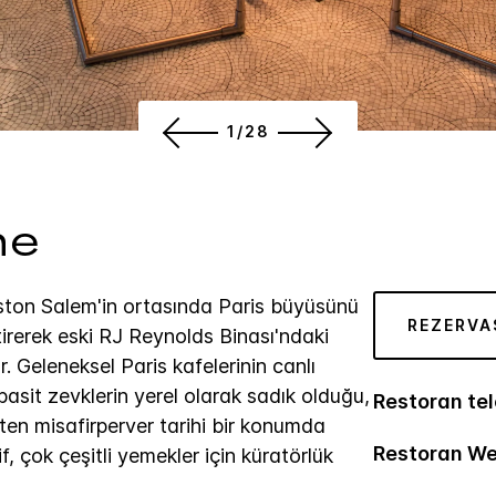
1/28
ne
ston Salem'in ortasında Paris büyüsünü
REZERVA
ştirerek eski RJ Reynolds Binası'ndaki
. Geleneksel Paris kafelerinin canlı
asit zevklerin yerel olarak sadık olduğu,
Restoran tel
en misafirperver tarihi bir konumda
Restoran We
f, çok çeşitli yemekler için küratörlük