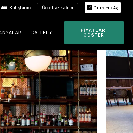
Kalışlarım
Ücretsiz katılın
Oturumu Aç
FIYATLARI
ANYALAR
GALLERY
GÖSTER