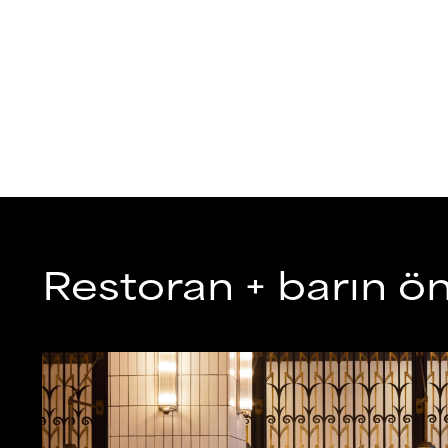
Restoran + barın öne