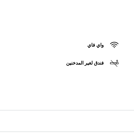
واي فاي
فندق لغير المدخنين