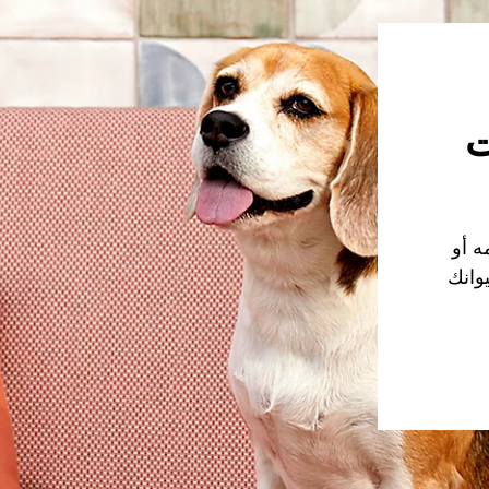
ت
ه أو
وانك