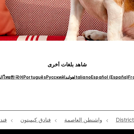
شاهد بلغات أخرى
Fr
Español (España)
Italiano
هولندا
Русский
Português
한국어
ไทย
ال
Distric
واشنطن العاصمة
فنادق كيمبتون
فند