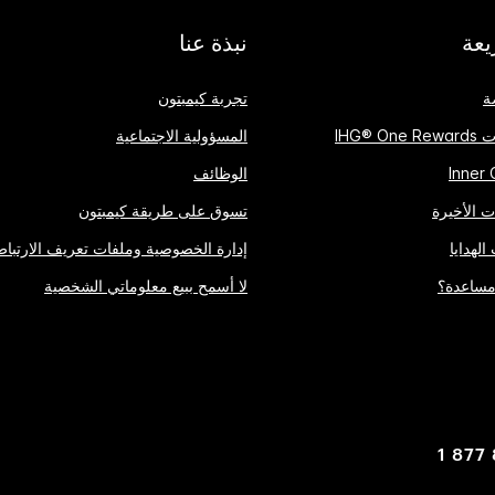
عة
نبذة عنا
ة
تجربة كيمبتون
IHG® 
المسؤولية الاجتماعية
الوظائف
 الأخيرة
تسوق على طريقة كيمبتون
الهدايا
إدارة الخصوصية وملفات تعريف الارتباط
مساعدة؟
لا أسمح ببيع معلوماتي الشخصية
1 877