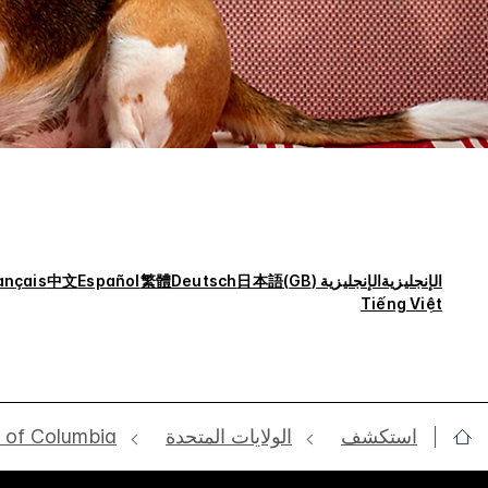
الإنجليزية
الإنجليزية (GB)
日本語
Deutsch
繁體
Español
中文
ançais
Tiếng Việt
استكشف
الولايات المتحدة
t of Columbia