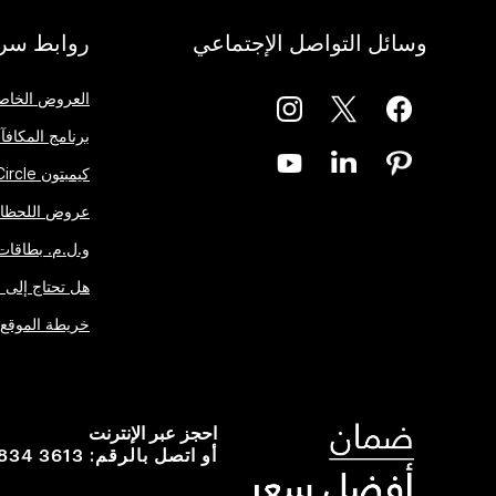
وسائل التواصل الإجتماعي
روابط سري
العروض الخاص
برنامج المكافآت One Rewards
كيمبتون Inner Circle
عروض اللحظات
و.ل.م. بطاقات 
هل تحتاج إلى 
خريطة الموقع
احجز عبر الإنترنت
 834 3613
أو اتصل بالرقم: