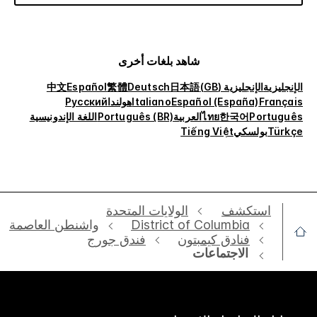
شاهد بلغات أخرى
الإنجليزية
الإنجليزية (GB)
日本語
Deutsch
繁體
Español
中文
Français
Español (España)
Italiano
هولندا
Русский
Português
한국어
ไทย
العربية
Português (BR)
اللغة الإندونيسية
Türkçe
بولسكي
Tiếng Việt
استكشف
الولايات المتحدة
District of Columbia
واشنطن العاصمة
فنادق كيمبتون
فندق جورج
الاجتماعات