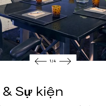
1/4
& Sự kiện