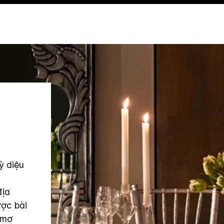
ỳ diệu
địa
ược bài
 mơ