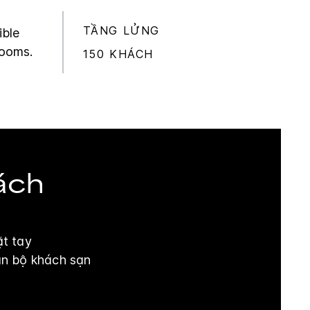
TẦNG LỬNG
ible
rooms.
150 KHÁCH
ách
ặt tay
àn bộ khách sạn