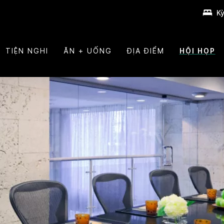
Kỳ
TIỆN NGHI
ĂN + UỐNG
ĐỊA ĐIỂM
HỘI HỌP