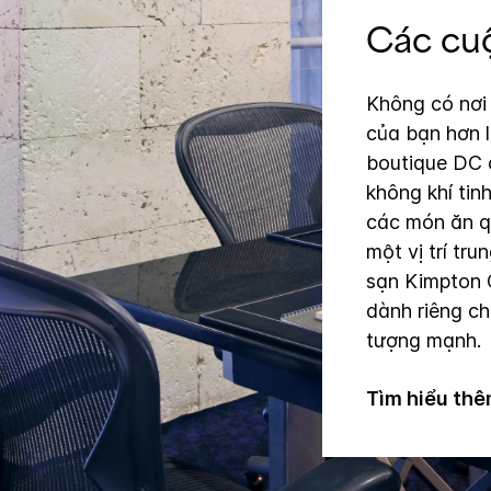
Các cuộ
Không có nơi 
của bạn hơn l
boutique DC 
không khí tin
các món ăn q
một vị trí tr
sạn Kimpton 
dành riêng c
tượng mạnh.
Tìm hiểu th