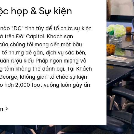
c họp & Sự kiện
nào "DC" tinh túy để tổ chức sự kiện
à trên Đồi Capitol. Khách sạn
của chúng tôi mang đến một bầu
h tế nhưng dễ gần, dịch vụ sắc bén,
uán rượu kiểu Pháp ngon miệng và
ung tâm không thể đánh bại. Tại Khách
George, không gian tổ chức sự kiện
ho hơn 2,000 foot vuông luôn gây ấn
êm