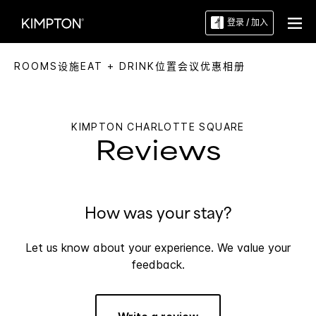
登录 / 加入
ROOMS
设施
EAT + DRINK
位置
会议
优惠
相册
KIMPTON
CHARLOTTE SQUARE
Reviews
How was your stay?
Let us know about your experience. We value your
feedback.