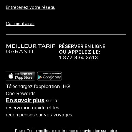
Garantie de réservation en ligne
Entretenez votre réseau
Votre chambre est garantie.
Commentaires
Pas de frais de réservation​!
Si vous réservez directement chez nous,
aucuns frais de réservation ne vous seront
RÉSERVER EN LIGNE
facturés.
OU APPELEZ LE:
1 877 834 3613
Confidentialité des données et sécurité du site
Votre vie privée est importante pour IHG, et
nous nous efforçons de la protéger. Tous les
Téléchargez l’application IHG
renseignements personnels que vous donnez
One Rewards
sont cryptés et sécurisés.
En savoir plus
sur la
réservation rapide et les
récompenses sur vos voyages
Pour offrir la meilleure expérience de navigation sur notre