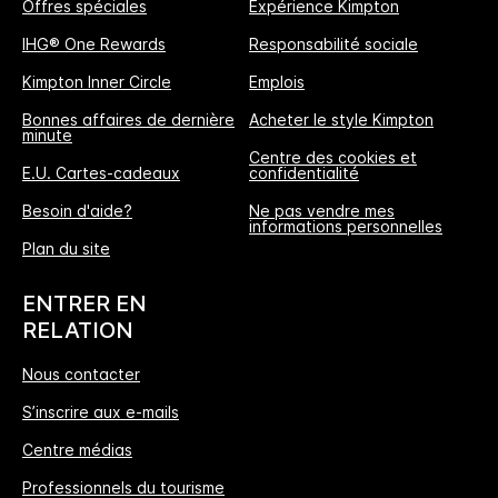
Offres spéciales
Expérience Kimpton
IHG® One Rewards
Responsabilité sociale
Kimpton Inner Circle
Emplois
Bonnes affaires de dernière
Acheter le style Kimpton
minute
Centre des cookies et
E.U. Cartes-cadeaux
confidentialité
Besoin d'aide?
Ne pas vendre mes
informations personnelles
L'Avantage Réservation Directe
Plan du site
MEILLEUR TARIF GARANTI
ENTRER EN
Nous vous promettons le prix le plus bas
RELATION
disponible en ligne, ou nous nous alignerons
Nous contacter
et multiplierons les points IHG® One Rewards
S’inscrire aux e-mails
offerts par 5, jusqu’à 40000-points au
maximum.
Centre médias
Professionnels du tourisme