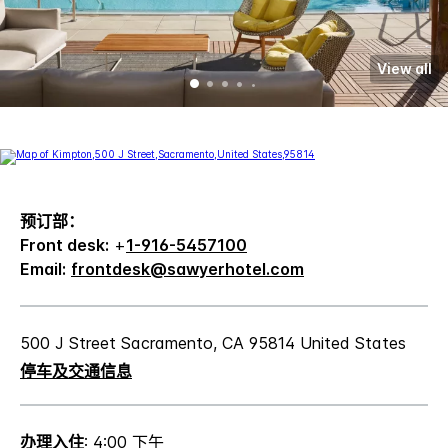
View all
预订部：
Front desk:
+
1-916-5457100
Email:
frontdesk@sawyerhotel.com
500 J Street Sacramento, CA 95814 United States
停车及交通信息
办理入住
: 4:00 下午