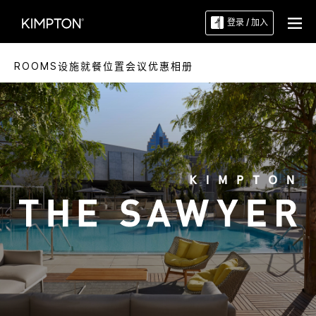
登录 / 加入
ROOMS
设施
就餐
位置
会议
优惠
相册