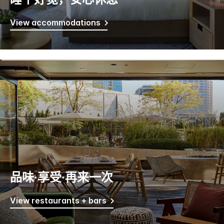
View accommodations
品味·享受·再来一次
View restaurants + bars