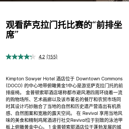
观看萨克拉门托比赛的“前排坐
席”
4.2
(155)
阅
读
155
条
评
Kimpton Sawyer Hotel 酒店位于 Downtown Commons
论.
(DOCO) 的中心地带俯瞰黄金1中心是游览萨克拉门托的前
同
一
排座椅。 金普顿索耶酒店堪称都市避风港四周环绕着一流
页
的购物场所、艺术画廊以及该市著名的餐厅和农贸市场同
面
链
时其设计巧妙融合了当地的自然和历史遗产营造出有机质
接。
感、自然图案和宽敞的露天空间。 在 Revival 享用当地风
味的美食和精制鸡尾酒进行社交Revival位于别致的泳池甲
板上俯瞰黄金中心。 1 金普顿索耶酒店位于蓬勃发展的城