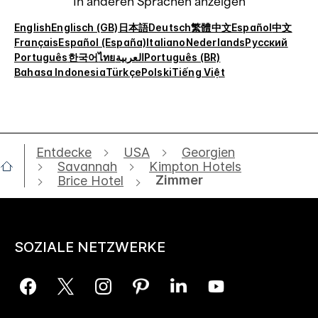
In anderen Sprachen anzeigen
English
Englisch (GB)
日本語
Deutsch
繁體中文
Español
中文
Français
Español (España)
Italiano
Nederlands
Русский
Português
한국어
ไทย
العربية
Português (BR)
Bahasa Indonesia
Türkçe
Polski
Tiếng Việt
Entdecke
USA
Georgien
Savannah
Kimpton Hotels
Zimmer
Brice Hotel
SOZIALE NETZWERKE