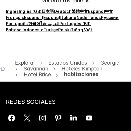
Ver en otros idiomas
Inglés
Inglés (GB)
日本語
Deutsch
繁體中文
Español
中文
Français
Español (España)
Italiano
Nederlands
Русский
Português
한국어
ไทย
العربية
Português (BR)
Bahasa Indonesia
Türkçe
Polski
Tiếng Việt
Explorar
Estados Unidos
Georgia
Savannah
Hoteles Kimpton
habitaciones
Hotel Brice
REDES SOCIALES