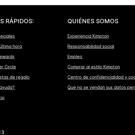
S RÁPIDOS:
QUIÉNES SOMOS
eciales
Experiencia Kimpton
última hora
Responsabilidad social
ewards
Empleo
r Circle
Comprar al estilo Kimpton
jetas de regalo
Centro de confidencialidad y co
 ayuda?
Que no se vendan sus datos per
tio
13