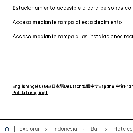
Estacionamiento accesible o para personas co
Acceso mediante rampa al establecimiento
Acceso mediante rampa a las instalaciones rec
English
Inglés (GB)
日本語
Deutsch
繁體中文
Español
中文
Fra
Polski
Tiếng Việt
Explorar
Indonesia
Bali
Hoteles