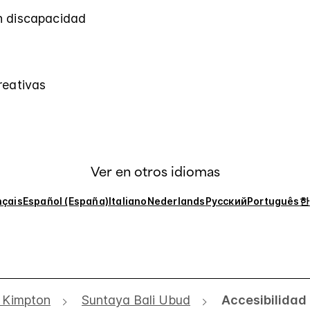
n discapacidad
reativas
Ver en otros idiomas
nçais
Español (España)
Italiano
Nederlands
Русский
Português
한
 Kimpton
Suntaya Bali Ubud
Accesibilidad