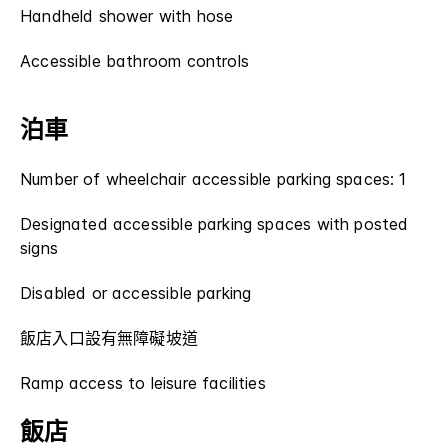
Handheld shower with hose
Accessible bathroom controls
泊車
Number of wheelchair accessible parking spaces: 1
Designated accessible parking spaces with posted
signs
Disabled or accessible parking
飯店入口設有無障礙坡道
Ramp access to leisure facilities
飯店