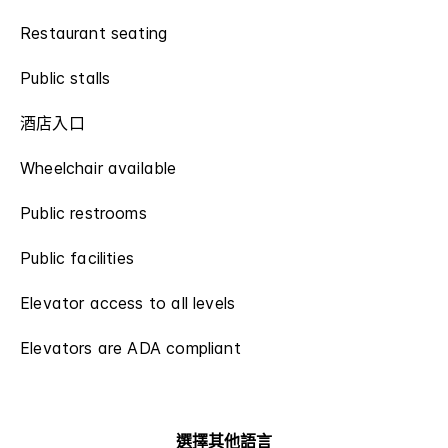
Restaurant seating
Public stalls
酒店入口
Wheelchair available
Public restrooms
Public facilities
Elevator access to all levels
Elevators are ADA compliant
選擇其他語言