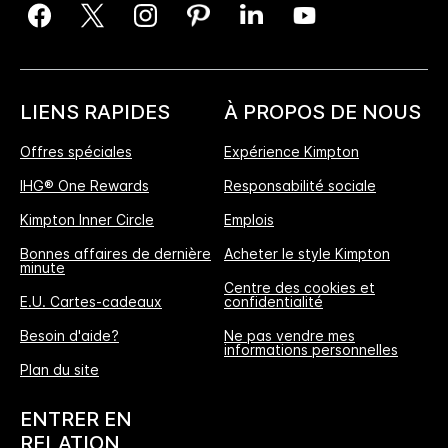
LIENS RAPIDES
À PROPOS DE NOUS
Offres spéciales
Expérience Kimpton
IHG® One Rewards
Responsabilité sociale
Kimpton Inner Circle
Emplois
Bonnes affaires de dernière
Acheter le style Kimpton
minute
Centre des cookies et
E.U. Cartes-cadeaux
confidentialité
Besoin d'aide?
Ne pas vendre mes
informations personnelles
L'Avantage Réservation Directe
Plan du site
MEILLEUR TARIF GARANTI
ENTRER EN
Nous vous promettons le prix le plus bas
RELATION