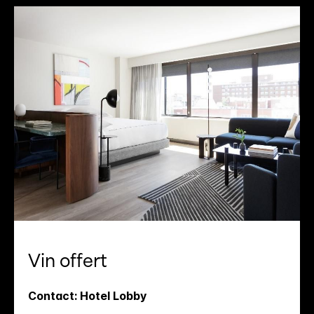
Slide
1
of
1
Vin offert
Contact: Hotel Lobby