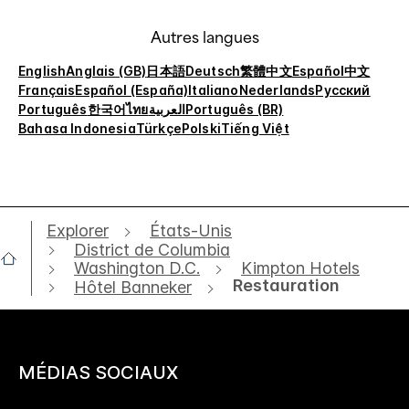
Autres langues
English
Anglais (GB)
日本語
Deutsch
繁體中文
Español
中文
Français
Español (España)
Italiano
Nederlands
Русский
Português
한국어
ไทย
العربية
Português (BR)
Bahasa Indonesia
Türkçe
Polski
Tiếng Việt
Explorer
États-Unis
District de Columbia
Washington D.C.
Kimpton Hotels
Restauration
Hôtel Banneker
MÉDIAS SOCIAUX