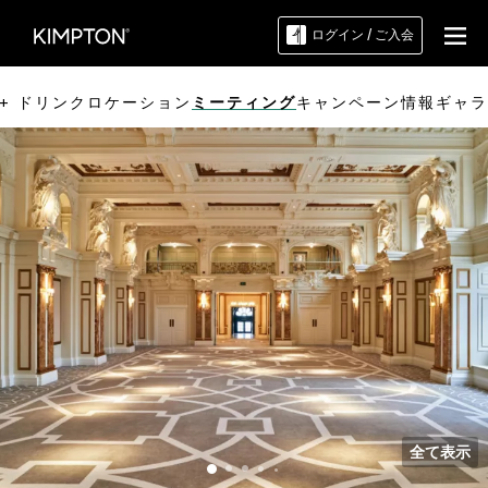
ログイン / ご入会
+ ドリンク
ロケーション
ミーティング
キャンペーン情報
ギャラ
全て表示