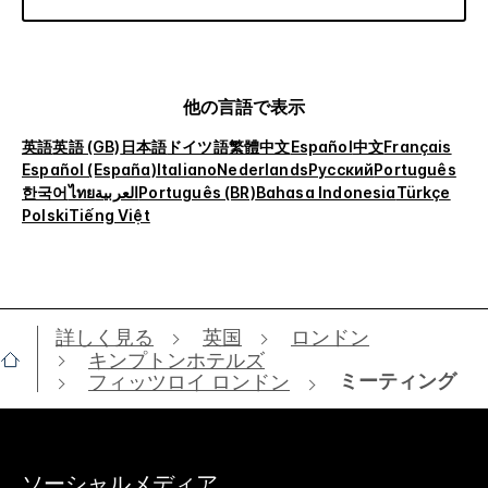
他の言語で表示
英語
英語 (GB)
日本語
ドイツ語
繁體中文
Español
中文
Français
Español (España)
Italiano
Nederlands
Русский
Português
한국어
ไทย
العربية
Português (BR)
Bahasa Indonesia
Türkçe
Polski
Tiếng Việt
詳しく見る
英国
ロンドン
キンプトンホテルズ
ミーティング
フィッツロイ ロンドン
ソーシャルメディア