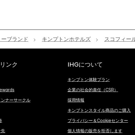
リーブランド
キンプトンホテルズ
スコフィール
リンク
IHGについて
キンプトン体験プラン
ewards
企業の社会的責任（CSR）
インナーサークル
採用情報
キンプトンスタイル商品のご購入
券
プライバシー＆Cookieセンター
せ先
個人情報の販売を拒否します