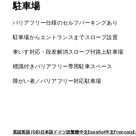
駐車場
バリアフリー仕様のセルフパーキングあり
駐車場からエントランスまでスロープ設置
車いす対応・段差解消スロープ付路上駐車場
標識付きバリアフリー専用駐車スペース
障がい者／バリアフリー対応駐車場
英語
英語 (GB)
日本語
ドイツ語
繁體中文
Español
中文
Français
E