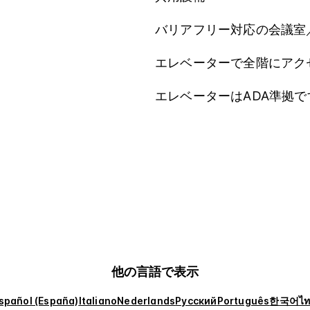
バリアフリー対応の会議室
エレベーターで全階にアク
エレベーターはADA準拠で
他の言語で表示
spañol (España)
Italiano
Nederlands
Русский
Português
한국어
ไ