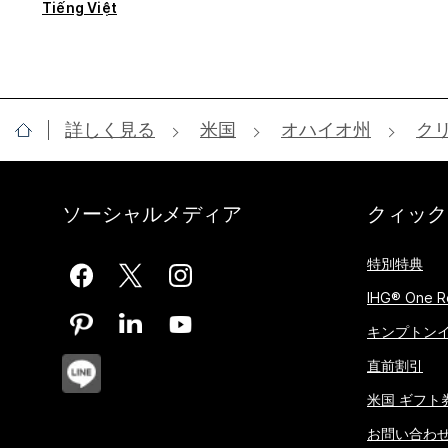
Tiếng Việt
詳しく見る
米国
オハイオ州
ク
ソーシャルメディア
クィック
特別特典
IHG® One R
キンプトン
直前割引
米国 ギフト
お問い合わ