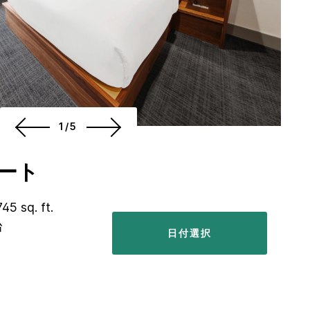
1/5
ート
745 sq. ft.
台
日付選択