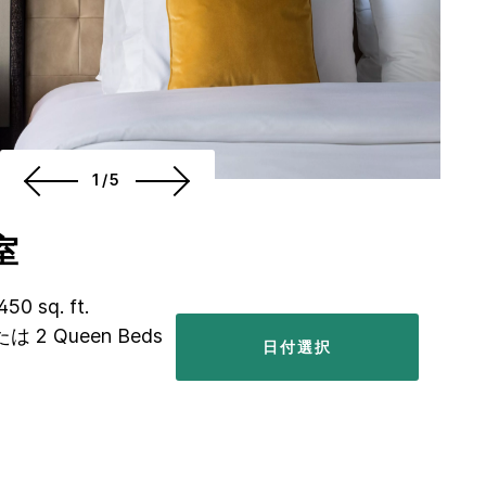
1/5
室
450 sq. ft.
または 2 Queen Beds
日付選択