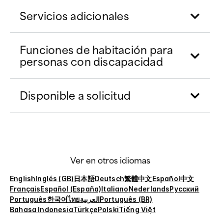
Servicios adicionales
Funciones de habitación para
personas con discapacidad
Disponible a solicitud
Ver en otros idiomas
English
Inglés (GB)
日本語
Deutsch
繁體中文
Español
中文
Français
Español (España)
Italiano
Nederlands
Русский
Português
한국어
ไทย
العربية
Português (BR)
Bahasa Indonesia
Türkçe
Polski
Tiếng Việt