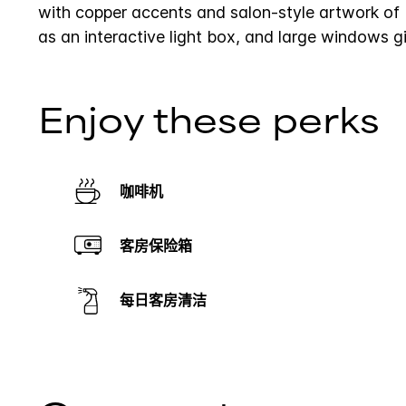
with copper accents and salon-style artwork of
as an interactive light box, and large windows 
Enjoy these perks
咖啡机
客房保险箱
每日客房清洁