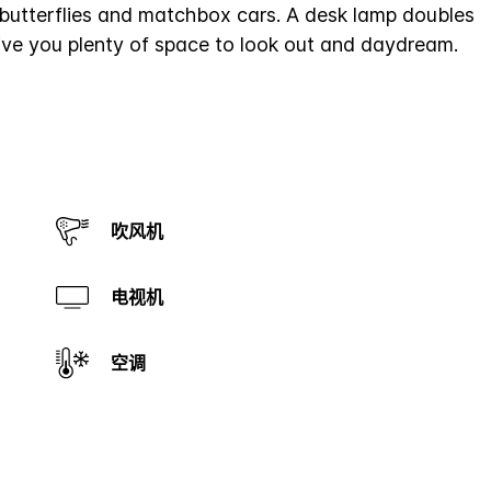
 butterflies and matchbox cars. A desk lamp doubles
give you plenty of space to look out and daydream.
吹风机
电视机
空调