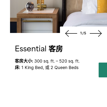
1/5
Essential 客房
客房大小:
300 sq. ft. – 520 sq. ft.
床:
1 King Bed, 或 2 Queen Beds