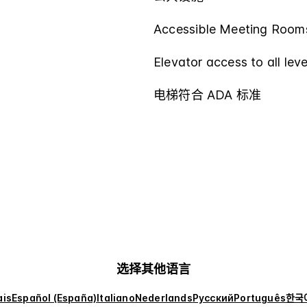
Accessible Meeting Rooms
Elevator access to all leve
电梯符合 ADA 标准
选择其他语言
ais
Español (España)
Italiano
Nederlands
Русский
Português
한국