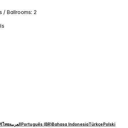
 / Ballrooms: 2
ls
어
ไทย
العربية
Português (BR)
Bahasa Indonesia
Türkçe
Polski