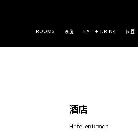
ROOMS
设施
EAT + DRINK
位置
酒店
Hotel entrance