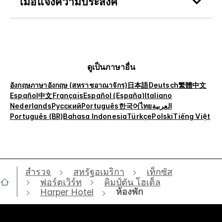
เมื่อแจ้งความประสงค์
ดูเป็นภาษาอื่น
อังกฤษ
ภาษาอังกฤษ (สหราชอาณาจักร)
日本語
Deutsch
繁體中文
Español
中文
Français
Español (España)
Italiano
Nederlands
Русский
Português
한국어
ไทย
العربية
Português (BR)
Bahasa Indonesia
Türkçe
Polski
Tiếng Việt
สำรวจ
สหรัฐอเมริกา
เท็กซัส
ฟอร์ตเวิร์ท
คิมป์ตัน โฮเต็ล
ห้องพัก
Harper Hotel