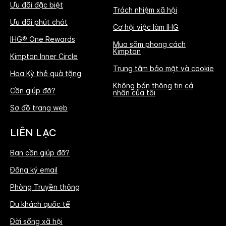
Ưu đãi đặc biệt
Trách nhiệm xã hội
Ưu đãi phút chót
Cơ hội việc làm IHG
IHG® One Rewards
Mua sắm phong cách
Kimpton
Kimpton Inner Circle
Trung tâm bảo mật và cookie
Hoa Kỳ thẻ quà tặng
Không bán thông tin cá
Cần giúp đỡ?
nhân của tôi
Sơ đồ trang web
LIÊN LẠC
Bạn cần giúp đỡ?
Đăng ký email
Phòng Truyền thông
Du khách quốc tế
Đời sống xã hội