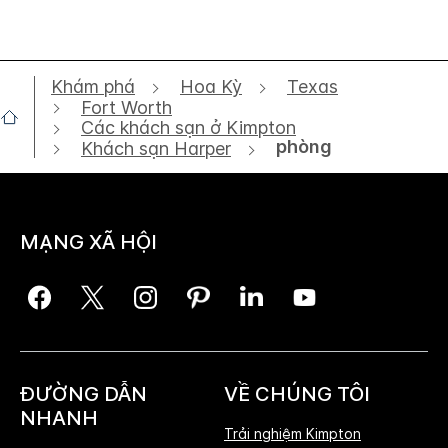
Khám phá
Hoa Kỳ
Texas
Fort Worth
Các khách sạn ở Kimpton
phòng
Khách sạn Harper
MẠNG XÃ HỘI
ĐƯỜNG DẪN
VỀ CHÚNG TÔI
NHANH
Trải nghiệm Kimpton