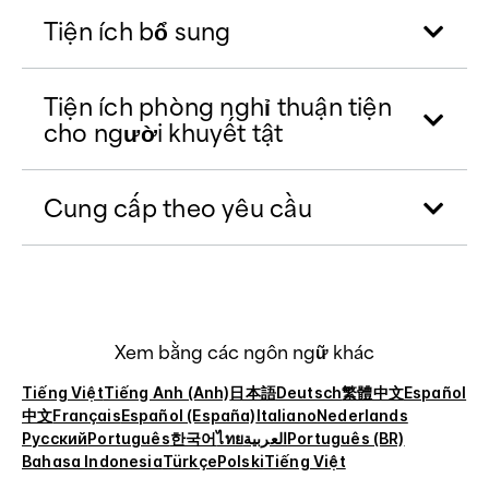
Tiện ích bổ sung
Tiện ích phòng nghỉ thuận tiện
cho người khuyết tật
Cung cấp theo yêu cầu
Xem bằng các ngôn ngữ khác
Tiếng Việt
Tiếng Anh (Anh)
日本語
Deutsch
繁體中文
Español
中文
Français
Español (España)
Italiano
Nederlands
Русский
Português
한국어
ไทย
العربية
Português (BR)
Bahasa Indonesia
Türkçe
Polski
Tiếng Việt