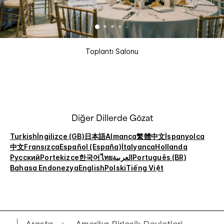
Toplantı Salonu
Diğer Dillerde Gözat
Turkish
İngilizce (GB)
日本語
Almanca
繁體中文
İspanyolca
中文
Fransızca
Español (España)
İtalyanca
Hollanda
Русский
Portekizce
한국어
ไทย
العربية
Português (BR)
Bahasa Endonezya
English
Polski
Tiếng Việt