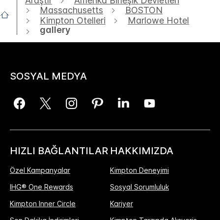
Araştır
Amerika Birleşik Devletleri
Massachusetts
BOSTON
Kimpton Otelleri
Marlowe Hotel
gallery
SOSYAL MEDYA
HIZLI BAĞLANTILAR
HAKKIMIZDA
Özel Kampanyalar
Kimpton Deneyimi
IHG® One Rewards
Sosyal Sorumluluk
Kimpton Inner Circle
Kariyer