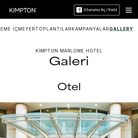
Oturumu Aç / Katıl
YEME İÇME
YER
TOPLANTILAR
KAMPANYALAR
GALLERY
KIMPTON
MARLOWE HOTEL
Galeri
Otel