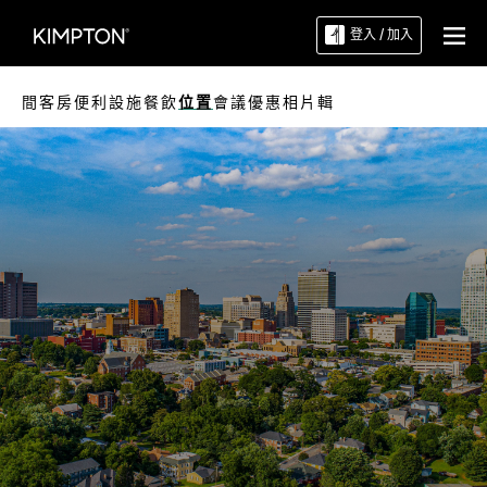
登入 / 加入
間客房
便利設施
餐飲
位置
會議
優惠
相片輯