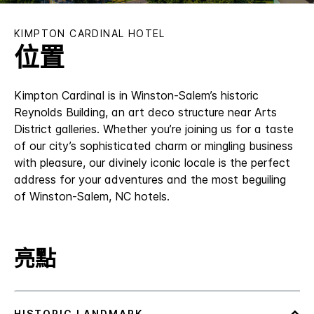
KIMPTON
CARDINAL HOTEL
位置
Kimpton Cardinal is in Winston-Salem’s historic
Reynolds Building, an art deco structure near Arts
District galleries. Whether you’re joining us for a taste
of our city’s sophisticated charm or mingling business
with pleasure, our divinely iconic locale is the perfect
address for your adventures and the most beguiling
of Winston-Salem, NC hotels.
亮點