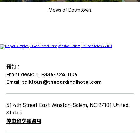
Views of Downtown
預訂：
Front desk:
+
1-336-7241009
Email:
talktous@thecardinalhotel.com
51 4th Street East
Winston-Salem
,
NC
27101
United
States
停車和交通資訊