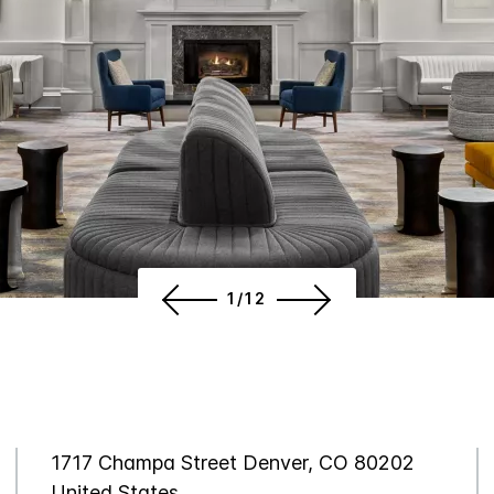
1/12
1717 Champa Street
Denver
,
CO
80202
United States