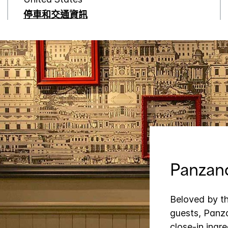
停車和交通資訊
Panzan
Beloved by the
guests, Panza
close-in ingr