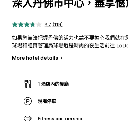
深入丹佛市中心，盡享愜
3.7
(119)
閱
讀
119
如果您無法把握丹佛的活力也請不要擔心我們就在您的
評
論.
球場和體育管理局球場還是時尚的夜生活前往 Lo
相
同
More hotel details
頁
面
連
結。
1 酒店內的餐廳
現場停車
Fitness partnership