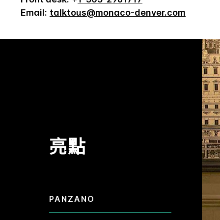
Email:
talktous@monaco-denver.com
亮點
PANZANO