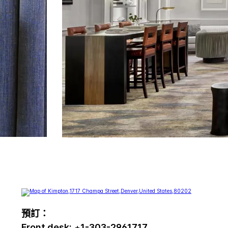
預訂：
Front desk:
+
1-303-2961717