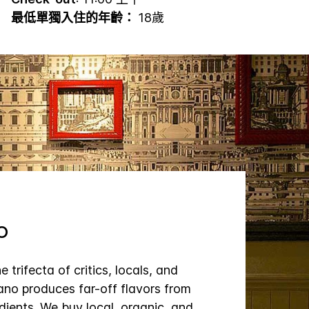
最低單獨入住的年齡：
18歲
o
 trifecta of critics, locals, and
no produces far-off flavors from
edients. We buy local, organic, and