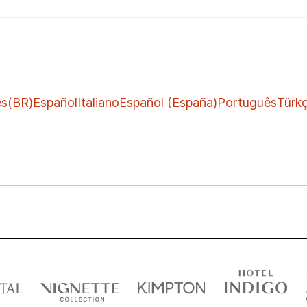
ês(BR)
Español
Italiano
Español (España)
Português
Türk