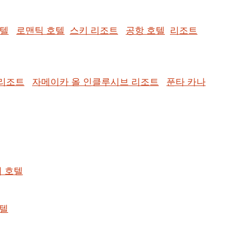
호텔
로맨틱 호텔
스키 리조트
공항 호텔
리조트
 리조트
자메이카 올 인클루시브 리조트
푼타 카나
리 호텔
텔