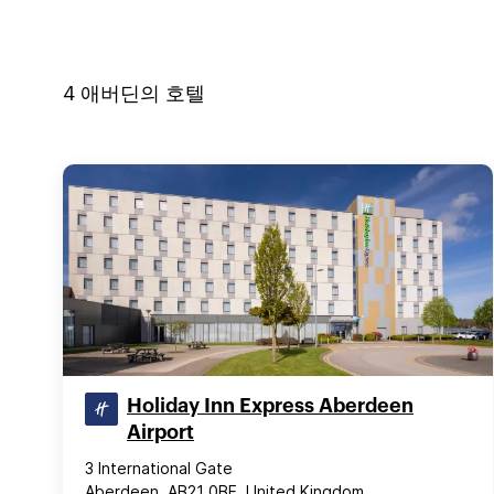
4
애버딘
의 호텔
Holiday Inn Express Aberdeen
Airport
3 International Gate
Aberdeen, AB21 0BE, United Kingdom