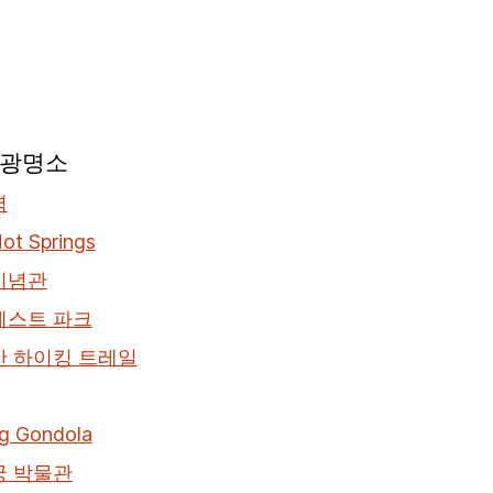
관광명소
역
ot Springs
기념관
레스트 파크
산 하이킹 트레일
g Gondola
궁 박물관