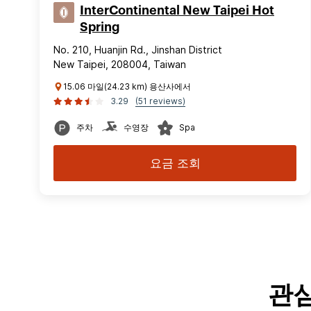
InterContinental New Taipei Hot
Spring
No. 210, Huanjin Rd., Jinshan District
New Taipei, 208004, Taiwan
15.06 마일(24.23 km) 용산사에서
3.29
(51 reviews)
주차
수영장
Spa
요금 조회
관심