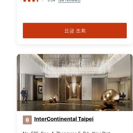
3.04
(98 reviews)
요금 조회
InterContinental Taipei