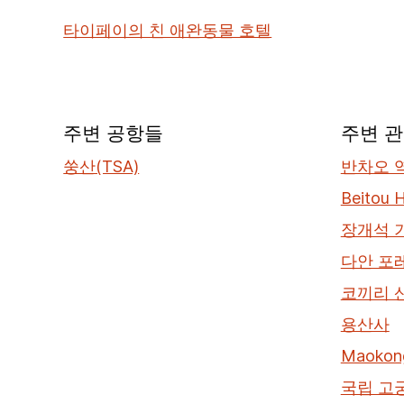
타이페이의 친 애완동물 호텔
주변 공항들
주변 
쑹산(TSA)
반차오 
Beitou H
장개석 
다안 포
코끼리 
용산사
Maokon
국립 고