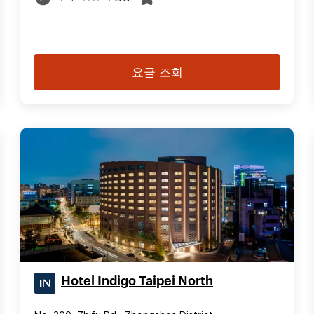
요금 조회
Hotel Indigo Taipei North