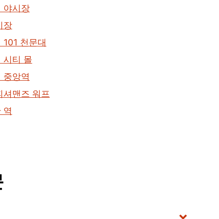
 야시장
시장
101 천문대
 시티 몰
 중앙역
피셔맨즈 워프
 역
문