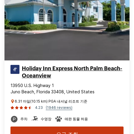
Holiday Inn Express North Palm Beach-
Oceanview
13950 U.S. Highway 1
Juno Beach, Florida 33408, United States
6.31 마일(10.15 km) PGA 내셔널 리조트 기준
4.23
(1946 reviews)
주차
수영장
애완 동물 허용