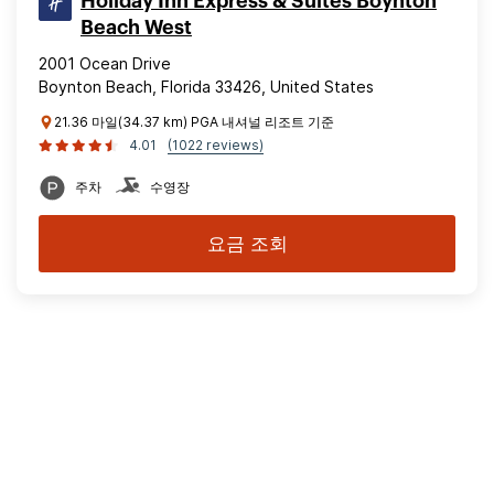
Holiday Inn Express & Suites Boynton
Beach West
2001 Ocean Drive
Boynton Beach, Florida 33426, United States
21.36 마일(34.37 km) PGA 내셔널 리조트 기준
4.01
(1022 reviews)
주차
수영장
요금 조회