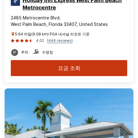
Holiday Inn Express West Palm Beach
Metrocentre
2485 Metrocentre Blvd.
West Palm Beach, Florida 33407, United States
5.64 마일(9.08 km) PGA 내셔널 리조트 기준
4.02
(444 reviews)
주차
수영장
요금 조회