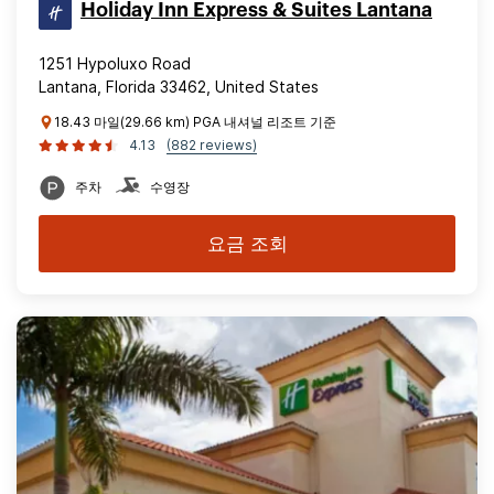
Holiday Inn Express & Suites Lantana
1251 Hypoluxo Road
Lantana, Florida 33462, United States
18.43 마일(29.66 km) PGA 내셔널 리조트 기준
4.13
(882 reviews)
주차
수영장
요금 조회