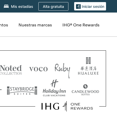
Alta gratuita
Mis estadías
Iniciar sesión
ntos
Nuestras marcas
IHG® One Rewards