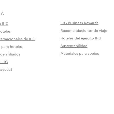
SA
IHG Business Rewards
n IHG
Recomendaciones de viaje
hoteles
Hoteles del ejército IHG
ternacionales de IHG
Sustentabilidad
 para hoteles
Materiales para socios
de afiliados
e IHG
 ayuda?