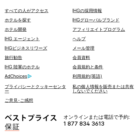
すべての人がアクセス
IHGの採用情報
ホテルを探す
IHGグローバルブランド
ホテル開発
アフィリエイトプログラム
IHG エージェント
ヘルプ
IHGビジネスリワーズ
メール管理
旅行勧告
会員資料
IHG 陸軍のホテル
会員規約と条件
AdChoices
利用規約(英語)
プライバシーとクッキーセンタ
私の個人情報を販売または共有
ー
しないでください
ご意見･ご感想
オンラインまたは電話で予約:
1 877 834 3613