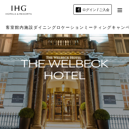
ログイン / ご入会
客室
館内施設
ダイニング
ロケーション
ミーティング
キャン
THE WELBECK
HOTEL