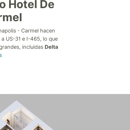
o Hotel De
rmel
anapolis - Carmel hacen
 a US-31 e I-465, lo que
 grandes, incluidas
Delta
s