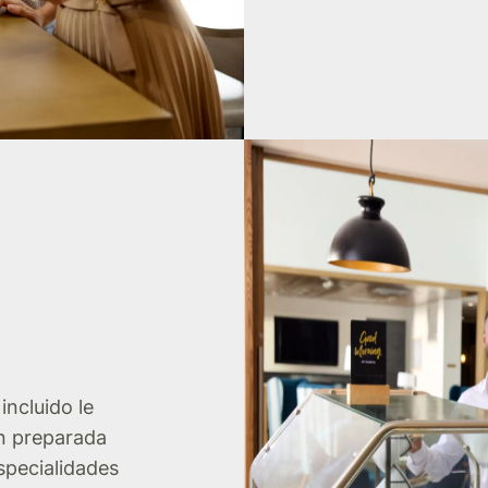
o
incluido le
én preparada
specialidades