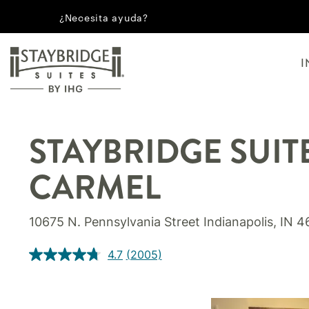
¿Necesita ayuda?
I
STAYBRIDGE SUIT
CARMEL
10675 N. Pennsylvania Street
Indianapolis
,
IN
4
4.7
(2005)