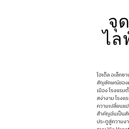
จุ
ไลฟ
โฮเต็ล อเล็กซา
สัญลักษณ์ของ
เมือง โรงแรมตั
สง่างาม โรงแร
ความเปลี่ยนแป
สำคัญอันเป็นสั
ประตูสู่ความงา