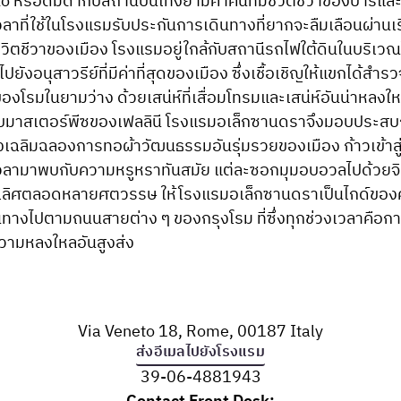
 หรือดื่มด่ำกับสถานบันเทิงยามค่ำคืนที่มีชีวิตชีวาของบาร์แ
วลาที่ใช้ในโรงแรมรับประกันการเดินทางที่ยากจะลืมเลือนผ่านเ
มีชีวิตชีวาของเมือง โรงแรมอยู่ใกล้กับสถานีรถไฟใต้ดินในบริเวณ
ังอนุสาวรีย์ที่มีค่าที่สุดของเมือง ซึ่งเชื้อเชิญให้แขกได้สำรว
องโรมในยามว่าง ด้วยเสน่ห์ที่เสื่อมโทรมและเสน่ห์อันน่าหล
มาสเตอร์พีซของเฟลลินี โรงแรมอเล็กซานดราจึงมอบประสบการ
ึ่งเฉลิมฉลองการทอผ้าวัฒนธรรมอันรุ่มรวยของเมือง ก้าวเข้าสู
วลามาพบกับความหรูหราทันสมัย แต่ละซอกมุมอบอวลไปด้วย
ดีเลิศตลอดหลายศตวรรษ ให้โรงแรมอเล็กซานดราเป็นไกด์ของค
ินทางไปตามถนนสายต่าง ๆ ของกรุงโรม ที่ซึ่งทุกช่วงเวลาคือ
ามหลงใหลอันสูงส่ง
Via Veneto 18
,
Rome
,
00187
Italy
ส่งอีเมลไปยังโรงแรม
39-06-4881943