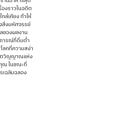
ละร้านอาหารสุด
รื่องราวในอดีต
ใกล้เคียง ทำให้
จสิ่งมหัศจรรย์
งใหลของผลงาน
ณ์ที่ดื่มด่ำ
่โลกที่ความสง่า
จิตวิญญาณแห่ง
ุณ ในขณะที่
การเฉลิมฉลอง