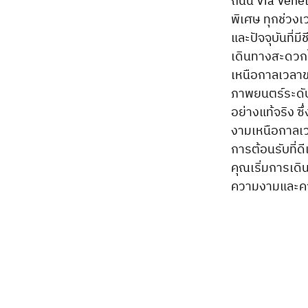
ถนน Via Veneto
พิเศษ ทุกช่วงเ
และปัจจุบันที่
เดินทางสะดวกไปย
เหนือกาลเวลาข
ภาพยนตร์ระดับ
อย่างแท้จริง ซ
งามเหนือกาลเ
การต้อนรับที่
คุณเริ่มการเด
ความงามและคว