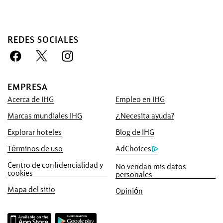
Ventaja de reservar con
nosotros
REDES SOCIALES
Mejor Precio Garantizado
Le prometemos el precio más bajo
disponible en línea. De lo contrario, lo
EMPRESA
igualaremos y le daremos el quíntuple de
Acerca de IHG
Empleo en IHG
puntos IHG® Rewards Club que
corresponda, hasta un máximo de
Marcas mundiales IHG
¿Necesita ayuda?
40 000 puntos.
Explorar hoteles
Blog de IHG
Garantía de reserva en línea
Términos de uso
AdChoices
Su habitación está garantizada.
Centro de confidencialidad y
No vendan mis datos
cookies
personales
Sin comisiones por reserva!
No cobramos ninguna comisión de reserva
Mapa del sitio
Opinión
por hacer las reservas directamente con
nosotros.