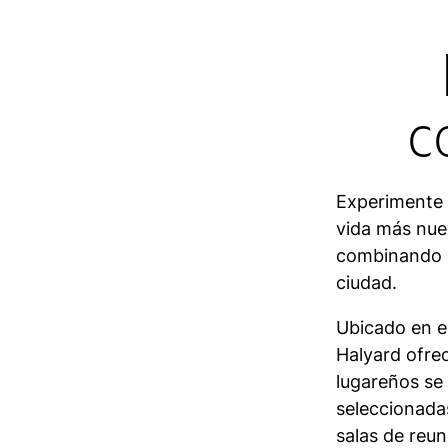
c
Experimente T
vida más nuev
combinando el
ciudad.
Ubicado en el
Halyard ofre
lugareños se
seleccionada
salas de reun