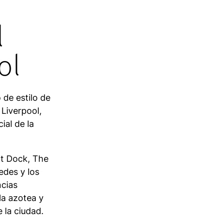
l
ol
 de estilo de
 Liverpool,
ial de la
rt Dock, The
edes y los
ncias
la azotea y
 la ciudad.