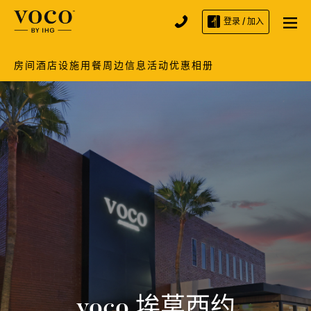
登录 / 加入
房间
酒店设施
用餐
周边信息
活动
优惠
相册
voco
埃莫西约