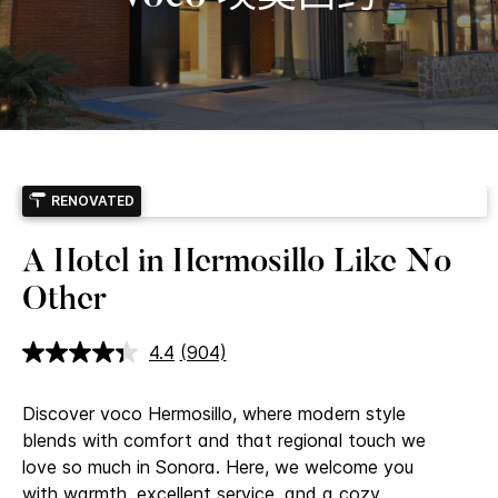
RENOVATED
A Hotel in Hermosillo Like No
Other
4.4
(904)
阅
读
904
Discover voco Hermosillo, where modern style
条
评
blends with comfort and that regional touch we
论.
love so much in Sonora. Here, we welcome you
同
一
with warmth, excellent service, and a cozy