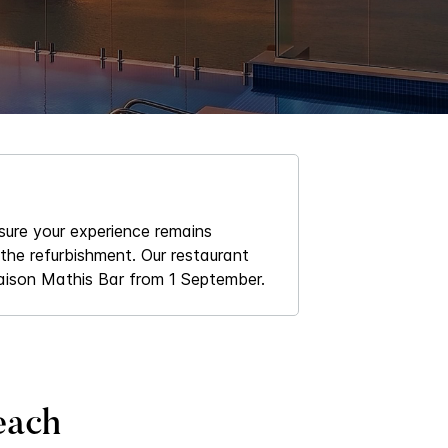
sure your experience remains
 the refurbishment. Our restaurant
aison Mathis Bar from 1 September.
each