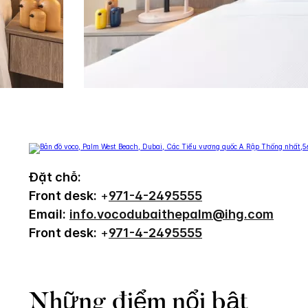
Đặt chỗ:
Front desk:
+
971-4-2495555
Email:
info.vocodubaithepalm@ihg.com
Front desk:
+
971-4-2495555
Những điểm nổi bật