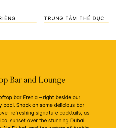
 RIÊNG
TRUNG TÂM THỂ DỤC
top Bar and Lounge
ftop bar Frenia – right beside our
ty pool. Snack on some delicious bar
ver refreshing signature cocktails, as
ical sunset over the stunning Dubai