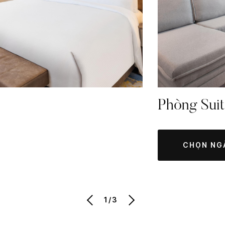
Phòng Sui
CHỌN NG
1/3