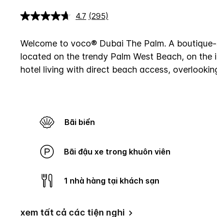
4.7
(295)
Đọc
295
đánh
giá.
Welcome to voco® Dubai The Palm. A boutique-sty
Liên
located on the trendy Palm West Beach, on the 
kết
trang
hotel living with direct beach access, overlookin
tương
tự.
Bãi biển
Bãi đậu xe trong khuôn viên
1 nhà hàng tại khách sạn
xem tất cả các tiện nghi