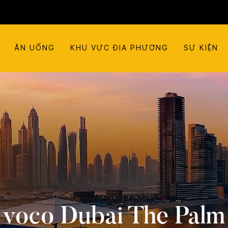
ĂN UỐNG
KHU VỰC ĐỊA PHƯƠNG
SỰ KIỆN
voco
Dubai The Palm