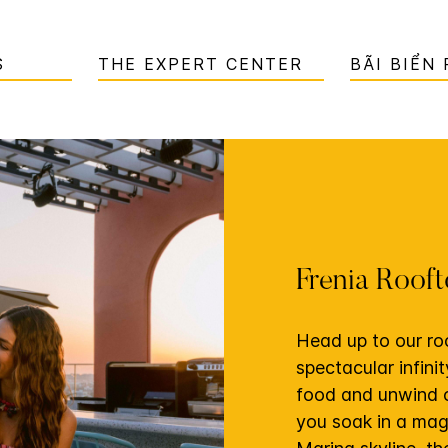
S
THE EXPERT CENTER
BÃI BIỂN
Frenia Roof
Head up to our roo
spectacular infini
food and unwind o
you soak in a mag