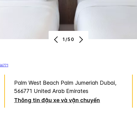
1/50
Palm West Beach
Palm Jumeriah
Dubai
,
566771
United Arab Emirates
Thông tin đậu xe và vận chuyển