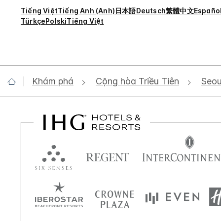
Tiếng Việt
Tiếng Anh (Anh)
日本語
Deutsch
繁體中文
Españo
Türkçe
Polski
Tiếng Việt
Khám phá
Cộng hòa Triều Tiên
Seou