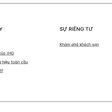
Y
SỰ RIÊNG TƯ
Khám phá khách sạn
của IHG
 hiệu toàn cầu
ỡ?