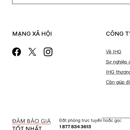
MẠNG XÃ HỘI
CÔNG T
Về IHG
Sự nghiệp 
IHG thương
Cần giúp đ
Đặt phòng trực tuyến hoặc gọi:
1 877 834 3613