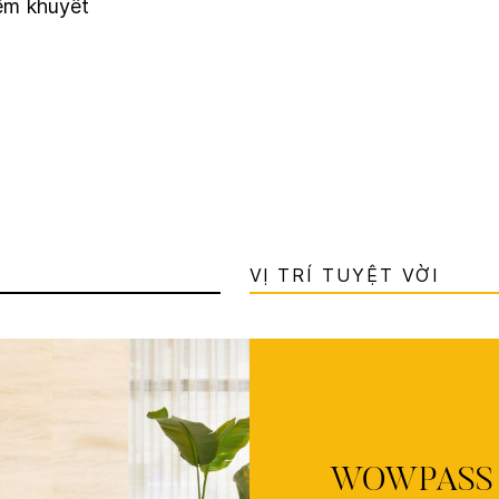
ếm khuyết
VỊ TRÍ TUYỆT VỜI
WOWPASS fo