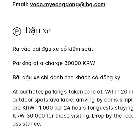
Email:
voco.myeongdong@ihg.com
Đậu xe
Ra vào bãi đậu xe có kiểm soát
Parking at a charge 30000 KRW
Bãi đậu xe chỉ dành cho khách có đăng ký
At our hotel, parking’s taken care of. With 120 
outdoor spots available, arriving by car is simp
are KRW 11,000 per 24 hours for guests staying
KRW 30,000 for those visiting. Drop by the rec
assistance.