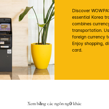
Discover WOWPASS
essential Korea tr
combines currenc
transportation. U
foreign currency t
Enjoy shopping, d
card.
Xem bằng các ngôn ngữ khác