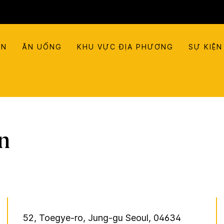
ẠN
ĂN UỐNG
KHU VỰC ĐỊA PHƯƠNG
SỰ KIỆN
n
52, Toegye-ro, Jung-gu
Seoul
,
04634