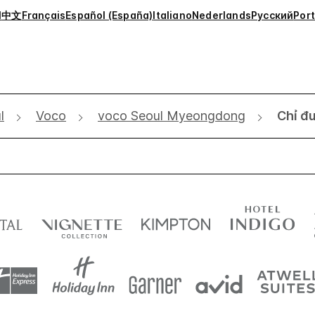
l
中文
Français
Español (España)
Italiano
Nederlands
Русский
Por
l
Voco
voco Seoul Myeongdong
Chỉ đ