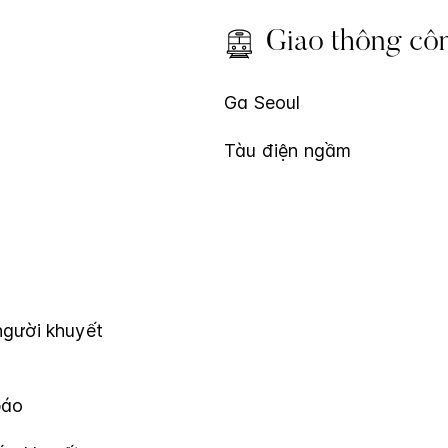
Giao thông cô
Ga Seoul
Tàu điện ngầm
người khuyết
báo