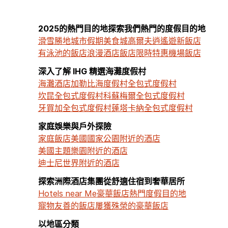
2025的熱門目的地探索我們熱門的度假目的地
滑雪勝地
城市假期
美食城
高爾夫逍遙遊
新飯店
有泳池的飯店
浪漫酒店
飯店限時特惠
機場飯店
深入了解 IHG 精選海灘度假村
海灘酒店
加勒比海度假村
全包式度假村
坎昆全包式度假村
科蘇梅爾全包式度假村
牙買加全包式度假村
蓬塔卡納全包式度假村
家庭娛樂與戶外探險
家庭飯店
美國國家公園附近的酒店
美國主題樂園附近的酒店
迪士尼世界附近的酒店
探索洲際酒店集團從舒適住宿到奢華居所
Hotels near Me
豪華飯店
熱門度假目的地
寵物友善的飯店
屢獲殊榮的豪華飯店
以地區分類