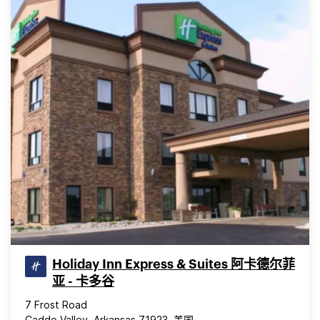
Holiday Inn Express & Suites 阿卡德尔菲
亚 - 卡多谷
7 Frost Road
Caddo Valley, Arkansas 71923, 美国