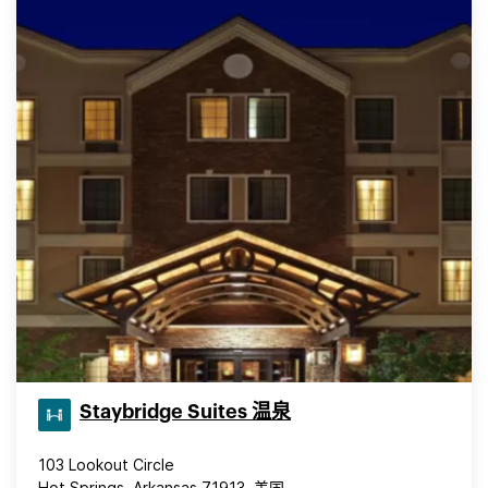
Staybridge Suites 温泉
103 Lookout Circle
Hot Springs, Arkansas 71913, 美国