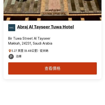
Abraj Al Tayseer Tuwa Hotel
Bir Tuwa Street Al Tayseer
Makkah, 24231, Saudi Arabia
5.27 英里 (8.48公里）從米納
泊車
查看價格