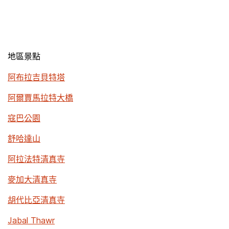
地區景點
阿布拉吉貝特塔
阿爾賈馬拉特大橋
寇巴公園
舒哈達山
阿拉法特清真寺
麥加大清真寺
胡代比亞清真寺
Jabal Thawr