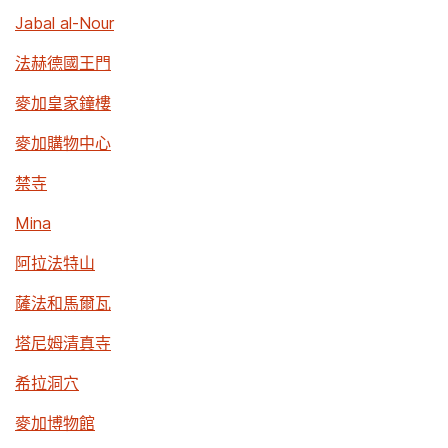
Jabal al-Nour
法赫德國王門
麥加皇家鐘樓
麥加購物中心
禁寺
Mina
阿拉法特山
薩法和馬爾瓦
塔尼姆清真寺
希拉洞穴
麥加博物館