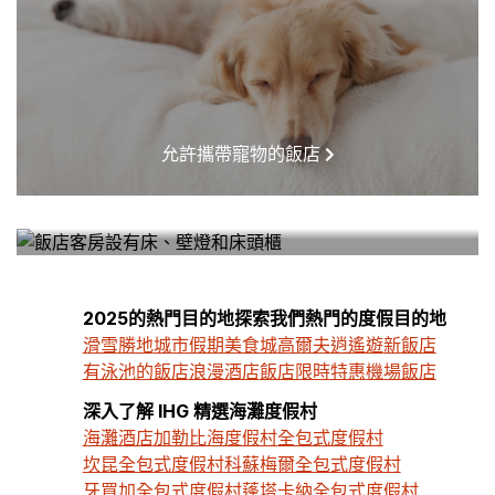
允許攜帶寵物的飯店
HOTELS NEAR ME
2025的熱門目的地探索我們熱門的度假目的地
滑雪勝地
城市假期
美食城
高爾夫逍遙遊
新飯店
有泳池的飯店
浪漫酒店
飯店限時特惠
機場飯店
深入了解 IHG 精選海灘度假村
海灘酒店
加勒比海度假村
全包式度假村
坎昆全包式度假村
科蘇梅爾全包式度假村
牙買加全包式度假村
蓬塔卡納全包式度假村