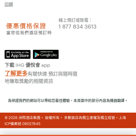
回饋
線上預訂或致電：
1 877 834 3613
下載 IHG 優悅會 app
了解更多
有關快速 預訂與隨時隨
地賺取獎勵的相關資訊
為保證我們的網站可以帶給您最佳體驗，本頁面中的部分內容為機器翻譯。
© 2026 洲際酒店集團。 版權所有。 多數飯店為獨立產權及獨立經營。上海
ICP備案號 09027645