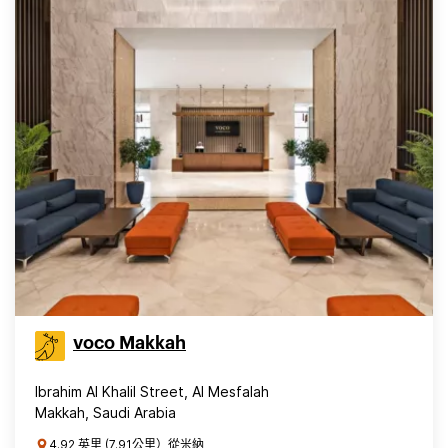
voco Makkah
Ibrahim Al Khalil Street, Al Mesfalah
Makkah, Saudi Arabia
4.92 英里 (7.91公里）從米納