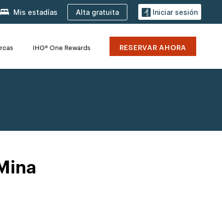
Alta gratuita
Mis estadías
Iniciar sesión
RESERVAR AHORA
rcas
IHG® One Rewards
Mina