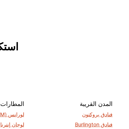
استك
المدن القريبة
المطارات ا
فنادق بروكتون
لورانس (LWM)
فنادق Burlington
لوجان إنترناشي