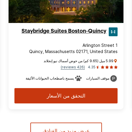
Staybridge Suites Boston-Quincy
1 Arlington Street
Quincy, Massachusetts 02171, United States
5.99 ميل (9.65 كم) من حوض أسماك نيو إنجلاند
(426 reviews)
4.35
موقف السيارات
يسمح باصطحاب الحيوانات الأليفة
التحقق من الأسعار
عرض مزيد من الفنادق