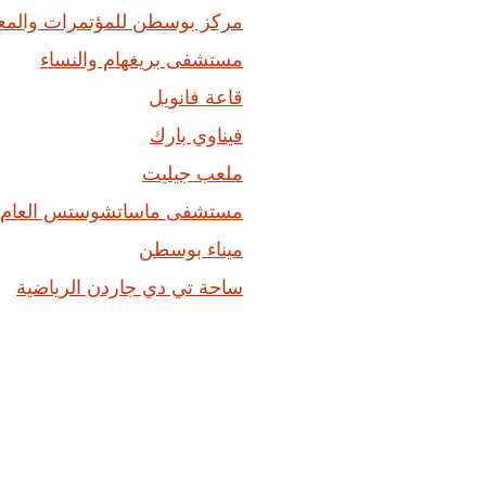
مركز بوسطن للمؤتمرات والم
مستشفى بريغهام والنساء
قاعة فانويل
فيناوي بارك
ملعب جيليت
مستشفى ماساتشوستس العام
ميناء بوسطن
ساحة تي دي جاردن الرياضية