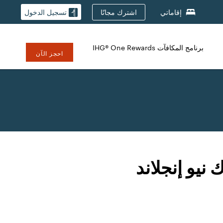
اشترك مجانًا
إقاماتي
تسجيل الدخول
برنامج المكافآت IHG® One Rewards
احجز الآن
يو إنجلاند