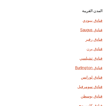
المدن القريبة
فنادق بيبودي
فنادق Saugus
فنادق رفير
فنادق برن
فنادق تشيلسي
فنادق Burlington
فنادق لورانس
فنادق سومرفيل
فنادق بوسطن
فنادق كامبريدج