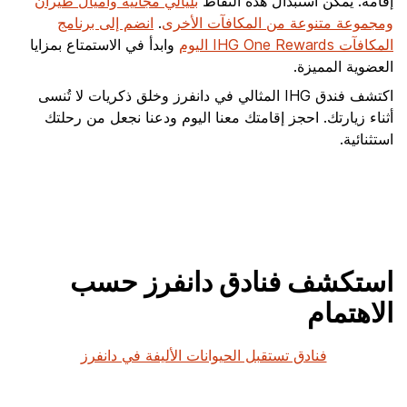
إقامة. يمكن استبدال هذه النقاط
بليالي مجانية وأميال طيران
ومجموعة متنوعة من المكافآت الأخرى
.
انضم إلى برنامج
المكافآت IHG One Rewards اليوم
وابدأ في الاستمتاع بمزايا
العضوية المميزة.
اكتشف فندق IHG المثالي في دانفرز وخلق ذكريات لا تُنسى
أثناء زيارتك. احجز إقامتك معنا اليوم ودعنا نجعل من رحلتك
استثنائية.
استكشف فنادق دانفرز حسب
الاهتمام
فنادق تستقبل الحيوانات الأليفة في دانفرز