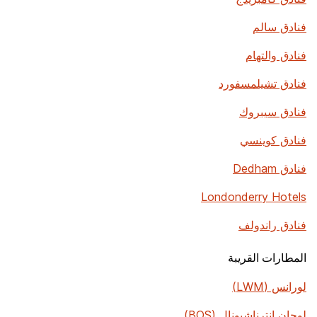
فنادق سالم
فنادق والتهام
فنادق تشيلمسفورد
فنادق سيبروك
فنادق كوينسي
فنادق Dedham
Londonderry Hotels
فنادق راندولف
المطارات القريبة
لورانس (LWM)
لوجان إنترناشيونال (BOS)