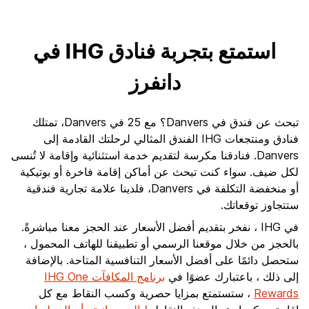
استمتع بتجربة فنادق IHG في
دانفرز
تبحث عن فندق في Danvers؟ مع 25 في Danvers، تمتلك
فنادق ومنتجعات IHG الفندق المثالي لرحلتك القادمة إلى
Danvers. فنادقنا مكرسة لتقديم خدمة استثنائية وإقامة لا تُنسى
لكل ضيف. سواء كنت تبحث عن أماكن إقامة فاخرة أو بوتيكية
أو منخفضة التكلفة في Danvers، فلدينا علامة تجارية فندقية
ستتجاوز توقعاتك.
في IHG ، نفخر بتقديم أفضل الأسعار عند الحجز معنا مباشرةً.
بالحجز من خلال موقعنا الرسمي أو تطبيقنا للهاتف المحمول ،
ستحصل دائمًا على أفضل الأسعار التنافسية المتاحة. بالإضافة
إلى ذلك ، باعتبارك عضوًا في
برنامج المكافآت IHG One
Rewards
، ستستمتع بمزايا حصرية وكسب النقاط مع كل