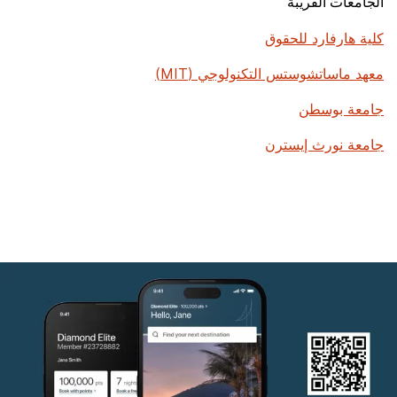
الجامعات القريبة
كلية هارفارد للحقوق
معهد ماساتشوستس التكنولوجي (MIT)
جامعة بوسطن
جامعة نورث إيسترن