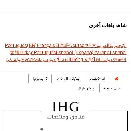
شاهد بلغات أخرى
الإنجليزية
العربية
中文
Deutsch
日本語
Français
Português(BR)
繁體
Türkçe
Português
Español (España)
Italiano
Español
한국어
هولندا
ไทย
Tiếng Việt
اللغة الإندونيسية
Русский
بولسكي
استكشف
الولايات المتحدة
كاليفورنيا
سان دييجو
بيكتو بارك