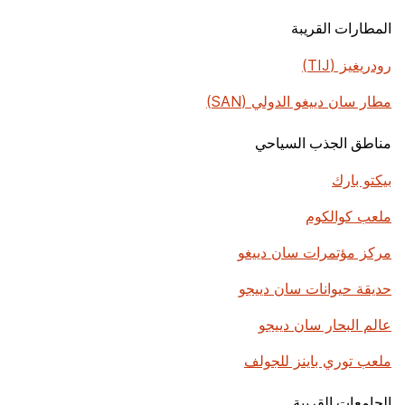
المطارات القريبة
رودريغيز (TIJ)
مطار سان دييغو الدولي (SAN)
مناطق الجذب السياحي
بيكتو بارك
ملعب كوالكوم
مركز مؤتمرات سان دييغو
حديقة حيوانات سان دييجو
عالم البحار سان دييجو
ملعب توري باينز للجولف
الجامعات القريبة