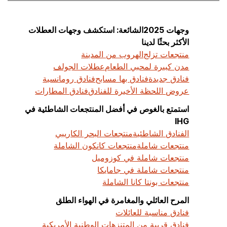
وجهات 2025الشائعة: استكشف وجهات العطلات
الأكثر بحثًا لدينا
منتجعات تزلج
الهروب من المدينة
مدن كبيرة لمحبي الطعام
عطلات الجولف
فنادق جديدة
فنادق بها مسابح
فنادق رومانسية
عروض اللحظة الأخيرة للفنادق
فنادق المطارات
استمتع بالغوص في أفضل المنتجعات الشاطئية في
IHG
الفنادق الشاطئية
منتجعات البحر الكاريبي
منتجعات شاملة
منتجعات كانكون الشاملة
منتجعات شاملة في كوزوميل
منتجعات شاملة في جامايكا
منتجعات بونتا كانا الشاملة
المرح العائلي والمغامرة في الهواء الطلق
فنادق مناسبة للعائلات
فنادق قريبة من المتنزهات الوطنية الأمريكية