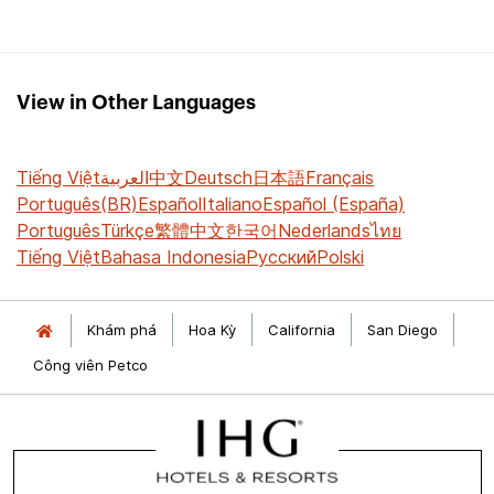
View in Other Languages
Tiếng Việt
العربية
中文
Deutsch
日本語
Français
Português(BR)
Español
Italiano
Español (España)
Português
Türkçe
繁體中文
한국어
Nederlands
ไทย
Tiếng Việt
Bahasa Indonesia
Русский
Polski
Khám phá
Hoa Kỳ
California
San Diego
Công viên Petco