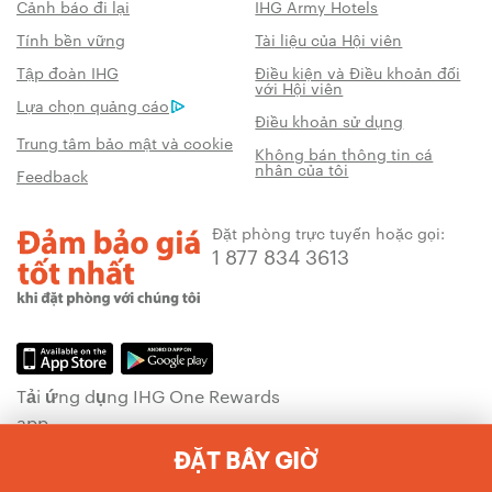
Cảnh báo đi lại
IHG Army Hotels
Tính bền vững
Tài liệu của Hội viên
Tập đoàn IHG
Điều kiện và Điều khoản đối
với Hội viên
Lựa chọn quảng cáo
Điều khoản sử dụng
Trung tâm bảo mật và cookie
Không bán thông tin cá
nhân của tôi
Feedback
Đặt phòng trực tuyến hoặc gọi:
1 877 834 3613
Tải ứng dụng IHG One Rewards
app
Tìm hiểu thêm
về đặt phòng
ĐẶT BÂY GIỜ
nhanh và Phần thưởng mọi lúc