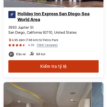
Holiday Inn Express San Diego-Sea
World Area
3950 Jupiter St
San Diego, California 92110, United States
4.95 dặm (7.96 km) từ Petco Park
4.30
(1841 reviews)
Đậu xe
Bể bơi
Kiểm tra tỷ lệ