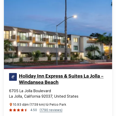
Holiday Inn Express & Suites La Jolla –
Windansea Beach
6705 La Jolla Boulevard
La Jolla, California 92037, United States
10.93 dặm (17.59 km) từ Petco Park
4.50
(1790 reviews)