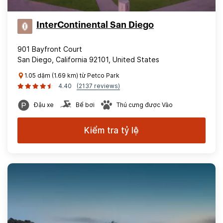
InterContinental San Diego
901 Bayfront Court
San Diego, California 92101, United States
1.05 dặm (1.69 km) từ Petco Park
4.40
(2137 reviews)
Đậu xe
Bể bơi
Thú cưng được Vào
Kiểm tra tỷ lệ