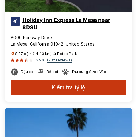
Holiday Inn Express La Mesa near
SDSU
8000 Parkway Drive
La Mesa, California 91942, United States
8.97 dặm (14.43 km) từ Petco Park
3.90
(232 reviews)
Đậu xe
Bể bơi
Thú cưng được Vào
Kiểm tra tỷ lệ