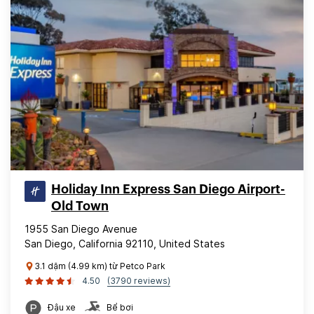
Holiday Inn Express San Diego Airport-
Old Town
1955 San Diego Avenue
San Diego, California 92110, United States
3.1 dặm (4.99 km) từ Petco Park
4.50
(3790 reviews)
Đậu xe
Bể bơi