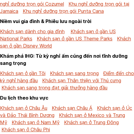
nghỉ dưỡng trọn gói Cozumel
Khu nghỉ dưỡng trọn gói tại
Jamaica
Khu nghỉ dưỡng trọn gói Punta Cana
Niềm vui gia đình & Phiêu lưu ngoài trời
Khách sạn dành cho gia đình
Khách sạn ở gần US
National Parks
Khách sạn ở gần US Theme Parks
Khách
sạn ở gần Disney World
Khám phá IHG: Từ kỳ nghỉ ấm cúng đến nơi tĩnh dưỡng
sang trọng
Khách sạn ở gần Tôi
Khách sạn sang trọng
Điểm đến cho
kỳ nghỉ hàng đầu
Khách sạn Thân thiện với Thú cưng
Khách sạn sang trọng đạt giải thưởng hàng đầu
Du lịch theo khu vực
Khách sạn ở Châu Âu
Khách sạn Châu Á
Khách sạn ở Úc
và Đảo Thái Bình Dương
Khách sạn ở Mexico và Trung
Mỹ
Khách sạn ở Nam Mỹ
Khách sạn ở Trung Đông
Khách sạn ở Châu Phi