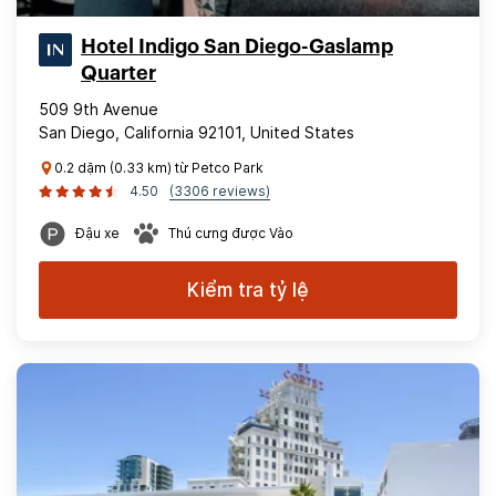
Hotel Indigo San Diego-Gaslamp
Quarter
509 9th Avenue
San Diego, California 92101, United States
0.2 dặm (0.33 km) từ Petco Park
4.50
(3306 reviews)
Đậu xe
Thú cưng được Vào
Kiểm tra tỷ lệ