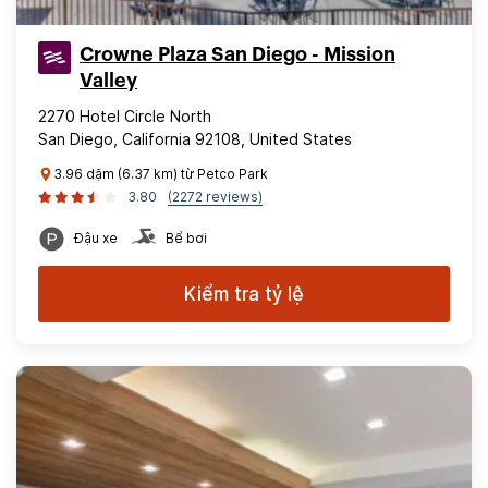
Crowne Plaza San Diego - Mission
Valley
2270 Hotel Circle North
San Diego, California 92108, United States
3.96 dặm (6.37 km) từ Petco Park
3.80
(2272 reviews)
Đậu xe
Bể bơi
Kiểm tra tỷ lệ