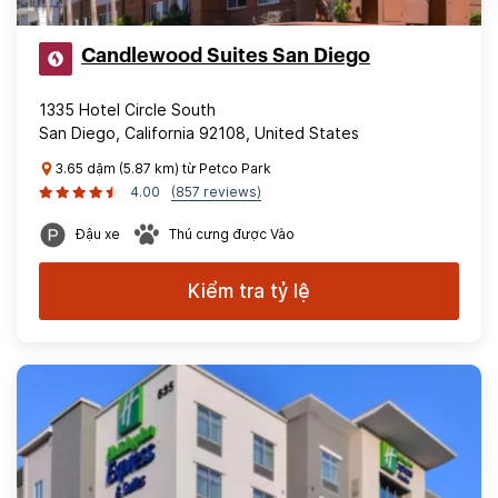
Candlewood Suites San Diego
1335 Hotel Circle South
San Diego, California 92108, United States
3.65 dặm (5.87 km) từ Petco Park
4.00
(857 reviews)
Đậu xe
Thú cưng được Vào
Kiểm tra tỷ lệ