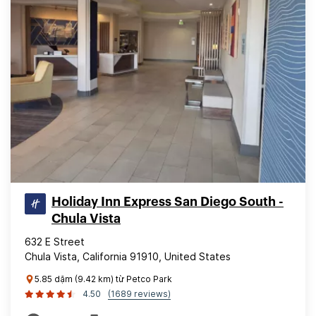
Holiday Inn Express San Diego South -
Chula Vista
632 E Street
Chula Vista, California 91910, United States
5.85 dặm (9.42 km) từ Petco Park
4.50
(1689 reviews)