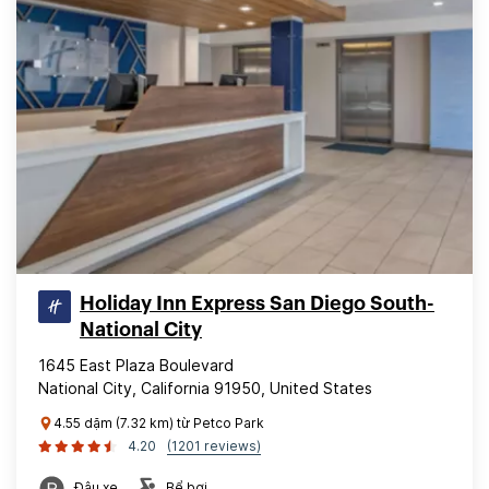
Holiday Inn Express San Diego South-
National City
1645 East Plaza Boulevard
National City, California 91950, United States
4.55 dặm (7.32 km) từ Petco Park
4.20
(1201 reviews)
Đậu xe
Bể bơi