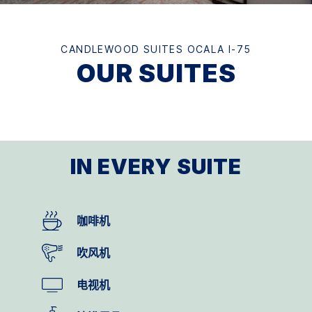
CANDLEWOOD SUITES
OCALA I-75
OUR SUITES
IN EVERY SUITE
咖啡机
吹风机
电视机