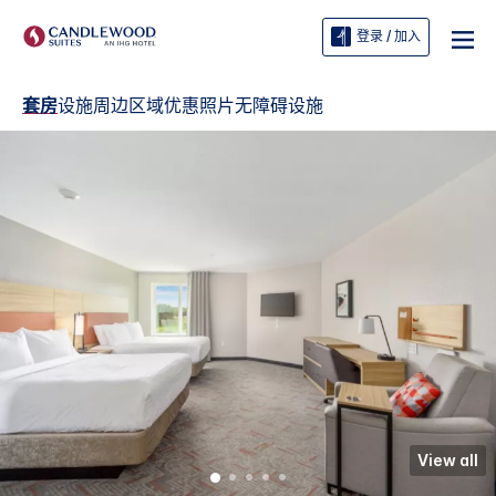
登录 / 加入
套房
设施
周边区域
优惠
照片
无障碍设施
View all