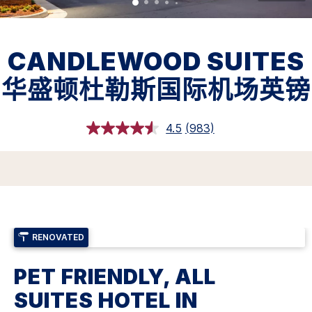
CANDLEWOOD SUITES
华盛顿杜勒斯国际机场英镑
4.5
(983)
阅
读
983
条
评
论.
同
一
页
面
RENOVATED
链
接。
PET FRIENDLY, ALL
SUITES HOTEL IN