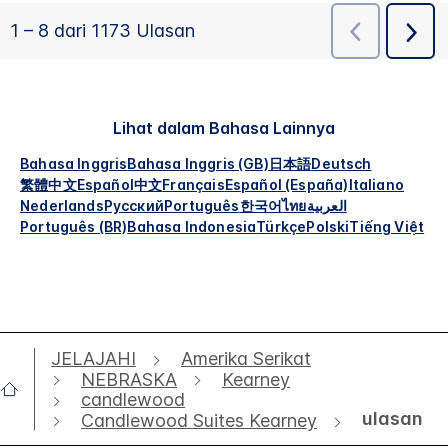
Lihat dalam Bahasa Lainnya
Bahasa Inggris
Bahasa Inggris (GB)
日本語
Deutsch
繁體中文
Español
中文
Français
Español (España)
Italiano
Nederlands
Русский
Português
한국어
ไทย
العربية
Português (BR)
Bahasa Indonesia
Türkçe
Polski
Tiếng Việt
JELAJAHI
Amerika Serikat
NEBRASKA
Kearney
candlewood
ulasan
Candlewood Suites Kearney