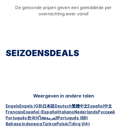
De getoonde prijzen geven een gemiddelde per
overnachting weer vanaf
SEIZOENSDEALS
Weergeven in andere talen
Engels
Engels (GB)
日本語
Deutsch
繁體中文
Español
中文
Français
Español (España)
Italiano
Nederlands
Русский
Português
한국어
ไทย
العربية
Português (BR)
Bahasa Indonesia
Türkçe
Polski
Tiếng Việt