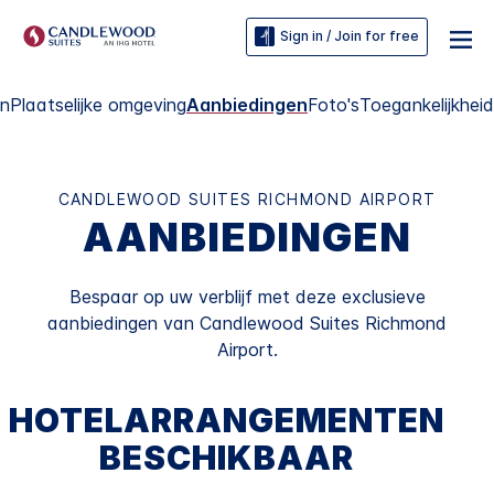
Sign in / Join for free
en
Plaatselijke omgeving
Aanbiedingen
Foto's
Toegankelijkheid
CANDLEWOOD SUITES
RICHMOND AIRPORT
AANBIEDINGEN
Bespaar op uw verblijf met deze exclusieve
aanbiedingen van
Candlewood Suites
Richmond
Airport
.
HOTELARRANGEMENTEN
BESCHIKBAAR