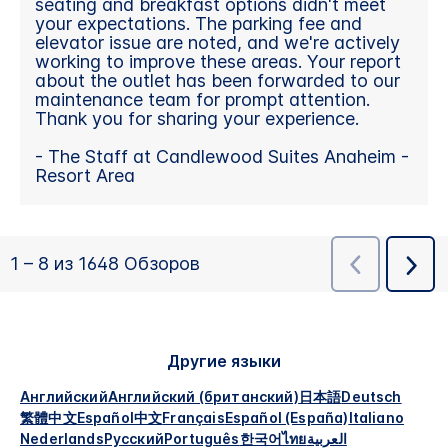
Другие языки
Английский
Английский (британский)
日本語
Deutsch
繁體中文
Español
中文
Français
Español (España)
Italiano
Nederlands
Русский
Português
한국어
ไทย
العربية