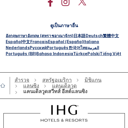
ดูเป็นภาษาอื่น
อังกฤษ
ภาษาอังกฤษ (สหราชอาณาจักร)
日本語
Deutsch
繁體中文
Español
中文
Français
Español (España)
Italiano
Nederlands
Русский
Português
한국어
ไทย
العربية
Português (BR)
Bahasa Indonesia
Türkçe
Polski
Tiếng Việt
สำรวจ
สหรัฐอเมริกา
มิชิแกน
แลนซิง
แคนเดิลวูด
แคนเดิลวูดสวีทส์ อีสต์แลนซิง