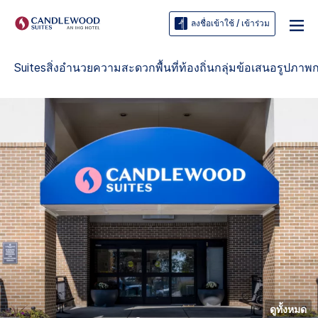
ลงชื่อเข้าใช้ / เข้าร่วม
Suites
สิ่งอำนวยความสะดวก
พื้นที่ท้องถิ่น
กลุ่ม
ข้อเสนอ
รูปภาพ
ก
ดูทั้งหมด