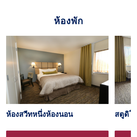
ห้องพัก
ห้องสวีทหนึ่งห้องนอน
สตูดิโ