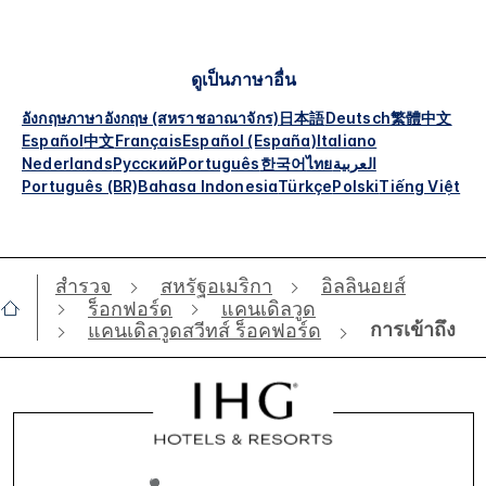
ดูเป็นภาษาอื่น
อังกฤษ
ภาษาอังกฤษ (สหราชอาณาจักร)
日本語
Deutsch
繁體中文
Español
中文
Français
Español (España)
Italiano
Nederlands
Русский
Português
한국어
ไทย
العربية
Português (BR)
Bahasa Indonesia
Türkçe
Polski
Tiếng Việt
สำรวจ
สหรัฐอเมริกา
อิลลินอยส์
ร็อกฟอร์ด
แคนเดิลวูด
การเข้าถึง
แคนเดิลวูดสวีทส์ ร็อคฟอร์ด